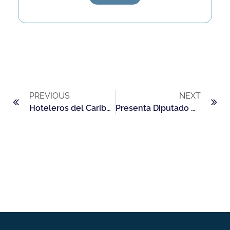
PREVIOUS
NEXT
Hoteleros del Caribe mexicano quieren “mostrar el músculo”
Presenta Diputado Hugo Alday de PT una iniciativa que atenta contra el turismo en Quintana Roo