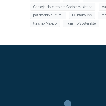
Consejo Hotelero del Caribe Mexicano
cu
patrimonio cultural
Quintana roo
re
turismo México
Turismo Sostenible