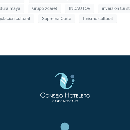
ltura maya
Grupo Xcaret
INDAUTOR
inversión turíst
gulación cultural
Suprema Corte
turismo cultural