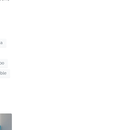
ca
roo
ible