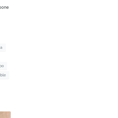
opone
ca
roo
ible