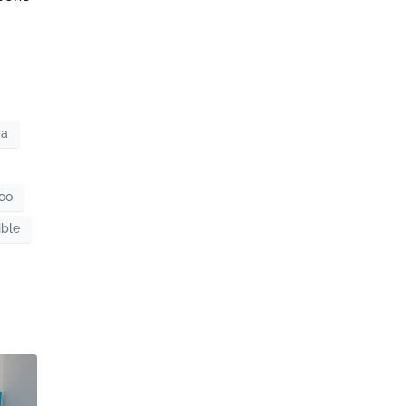
ca
roo
ible